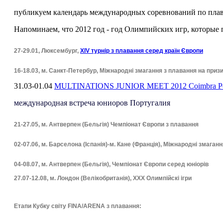
публикуем календарь международных соревнований по плав
Напоминаем, что 2012 год - год Олимпийских игр, которые
27-29.01, Люксембург,
ХIV турнір з плавання серед країн Європи
16-18.03, м. Санкт-Петербур, Міжнародні змагання з плавання на приз
31.03-01.04
MULTINATIONS JUNIOR MEET 2012 Coimbra Po
международная встреча юниоров Португалия
21-27.05, м. Антверпен (Бельгія) Чемпіонат Європи з плавання
02-07.06, м. Барселона (Іспанія)-м. Кане (Франція), Міжнародні змага
04-08.07, м. Антверпен (Бельгія), Чемпіонат Європи серед юніорів
27.07-12.08, м. Лондон (Велікобританія
), ХХХ Олимпійскі ігри
Етапи Кубку світу FINA/ARENA з плавання: