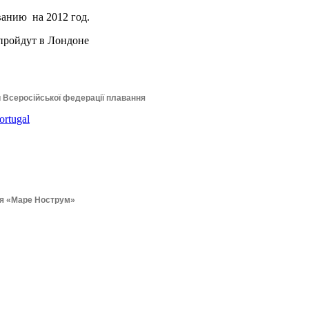
анию на 2012 год.
 пройдут в Лондоне
и Всеросійської федерації плавання
rtugal
ння «Маре Нострум»