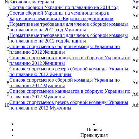
№
Заголовок материала
Ав
1
Состав сборной Украины по плаванию на 2014 год
Adm
Состав сборной Украины на чемпионат мира в
2
Adm
Барселоне и чемпионате Европы среди юниоров
Нормативные требования для членов сборной команды
3
Adm
по плаванию на 2012 год Мужчины
Нормативные требования для членов сборной команды
4
Adm
по плаванию на 2012 год Женщины
Список спортсменов сборной команды Украины по
5
Adm
плаванию 2012 Женщины
Список спортсменов кандидатов в сборную Украины по
6
Adm
плаванию 2012 Женщины
Список спортсменов резерв сборной команды Украины
7
Adm
по плаванию 2012 Женщины
Список спортсменов сборной команды Украины по
8
Adm
плаванию 2012 Мужчины
Список спортсменов кандидатов в сборную Украины по
9
Adm
плаванию 2012 Мужчины
Список спортсменов резерв сборной команды Украины
10
Adm
по плаванию 2012 Мужчины
«
Первая
Предыдущая