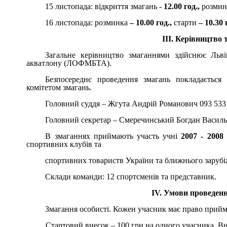
15 листопада: відкриття змагань -
12.00 год.,
розмин
16 листопада: розминка
–
10.00 год.,
старти
– 10.30 
III
. Керівництво 
Загальне керівництво змаганнями здійснює Льві
акватлону (ЛОФМБТА).
Безпосереднє проведення змагань покладається 
комітетом змагань.
Головний суддя – Жгута Андрій Романович 093 533 9
Головний секретар – Смеречинський Богдан Васил
В змаганнях приймають участь учні
2007 - 2008 
спортивних клубів та
спортивних товариств України та ближнього заруб
Склади команди: 12 спортсменів та представник.
IV
. Умови проведен
Змагання особисті. Кожен учасник має право прийм
Стартовий внесок – 100 грн на одного учасника. 