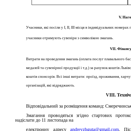
V. Наг
Учасники, які посіли у І, II, III місця в індивідуальних номе
учасники отримують сувеніри з символікою змагань.
VII. Фінанс
Витрати на проведення змагань (оплата послуг плавального бас
медалей та сувенірної продукції і т.д.) за рахунок коштів Льві
коштів спонсорів. Всі інші витрати: проїзд, проживання, харч
організацій, які відряджають
.
VIIІ. Техні
Відповідальний за розміщення команд: Смеречинсь
Змагання проводяться згідно стартових протокол
надіслати до 11 листопада на
електронну адресу
andreyzhguta@gmail.com
. Піс