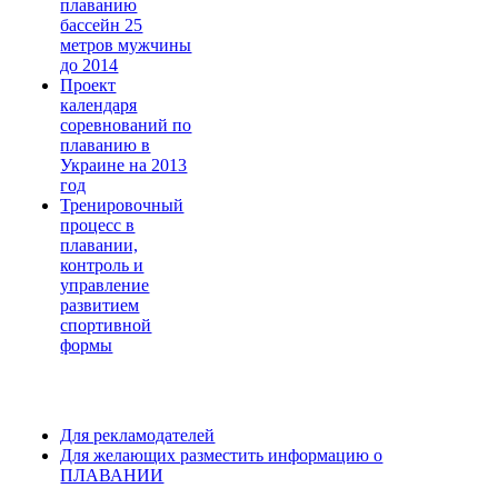
плаванию
бассейн 25
метров мужчины
до 2014
Проект
календаря
соревнований по
плаванию в
Украине на 2013
год
Тренировочный
процесс в
плавании,
контроль и
управление
развитием
спортивной
формы
Для рекламодателей
Для желающих разместить информацию о
ПЛАВАНИИ