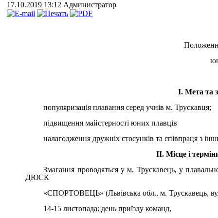
17.10.2019 13:12
Администратор
Положенн
юн
І. Мета та
популяризація плавання серед учнів м. Трускавця;
підвищення майстерності юних плавців
налагодження дружніх стосунків та співпраця з 
ІІ. Місце і термі
Змагання проводяться у м. Трускавець, у плавальн
ДЮСК
«СПОРТОВЕЦЬ» (Львівська обл., м. Трускавець, в
14-15 листопада: день приїзду команд,