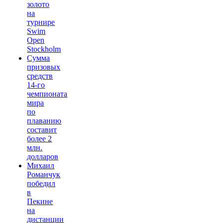
золото
на
турнире
Swim
Open
Stockholm
Сумма
призовых
средств
14-го
чемпионата
мира
по
плаванию
составит
более 2
млн.
долларов
Михаил
Романчук
победил
в
Пекине
на
дистанции