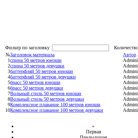
Фильтр по заголовку
Количество
№
Заголовок материала
Автор
1
спина 50 метров юноши
Adminis
2
спина 50 метров девушки
Adminis
3
баттерфляй 50 метров юноши
Adminis
4
баттерфляй 50 метров девушки
Adminis
5
брасс 50 метров юноши
Adminis
6
брасс 50 метров девушки
Adminis
7
Вольный стиль 50 метров юноши
Adminis
8
Вольный стиль 50 метров девушки
Adminis
9
Комплексное плавание 100 метров юноши
Adminis
10
Комплексное плавание 100 метров девушки
Adminis
«
Первая
Предыдущая