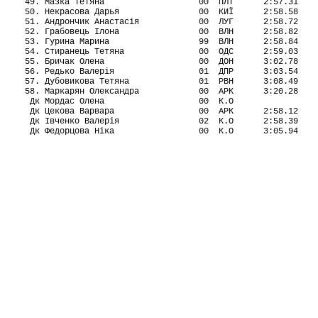
   49. Мазка Тетяна                   00  ПЛТ      2:57.31

   50. Некрасова Дарья                00  КИЇ      2:58.58

   51. Андрончик Анастасія            00  ЛУГ      2:58.72

   52. Грабовець Ілона                00  ВЛН      2:58.82

   53. Гурина Марина                  99  ВЛН      2:58.84

   54. Стиранець Тетяна               00  ОДС      2:59.03

   55. Бричак Олена                   00  ДОН      3:02.78

   56. Редько Валерія                 01  ДПР      3:03.54

   57. Дубовикова Тетяна              01  РВН      3:08.49

   58. Маркарян Олександра            00  АРК      3:20.28

    Дк Мордас Олена                   00  К.О

    Дк Цекова Варвара                 00  АРК      2:58.12

    Дк Івченко Валерія                02  К.О      2:58.39

    Дк Федорцова Ніка                 00  К.О      3:05.94