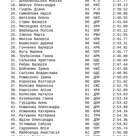
   17. Добровольська Моніка           00  К.О      2:37.77

   18. Шевчук Олександра              00  КИЇ      2:39.13

   19. Гуцель Діана                   01  К.О      2:39.52

   20. Самойлова Надія                00  РВН      2:40.00

   21. Шепілова Олена                 00  КИЇ      2:40.55

   22. Стрюк Валерія                  00  ДПР      2:41.04

   23. Мясоєдова Еліна                01  ХРК      2:41.08

   24. Вербицька Поліна               01  ЗПР      2:41.12

   25. Iлючок Марта                   01  РВН      2:41.55

   26. Жиліна Валерія                 02  ХРК      2:41.77

   27. Борисенко Дарина               00  КИЇ      2:43.31

   28. Гунченко Валерія               01  ХРК      2:44.92

   29. Буга Марина                    00  ПЛТ      2:45.77

   30. Трубнікова Ганна               02  АРК      2:46.08

   31. Салькова Христина              00  ОДС      2:46.84

   32. Рибак Валерія                  00  ПЛТ      2:47.44

   33. Бойченюк Ірина                 00  КИЇ      2:47.68

   34. Салієва Владислава             00  ОДС      2:48.95

   35. Ромасенко Ірина                00  ДПР      2:50.03

   36. Корнєєва Вікторія              00  ДОН      2:51.02

   37. Волкова Вероніка               01  СВС      2:52.70

   38. Корнієнко Аліна                01  ХРК      2:52.99

   39. Колесова Наталія               01  ДПР      2:53.03

   40. Кузеванова Ганна               00  ДОН      2:53.34

   41. Гурідова Анна                  00  ДОН      2:53.42

   42. Команова Олександра            00  ДПР      2:53.99

   43. Османова Катерина              00  ВЛН      2:54.34

   44. Ратушняк Катерина              01  ТРН      2:54.35

   45. Юдіна Олександра               00  ДПР      2:54.36

   46. Устюшина Сабіна                00  ОДС      2:54.82

   47. Сидоренко Юлія                 00  ПЛТ      2:55.74

   48. Майборода Анастасія            02  ДПР      2:56.90
