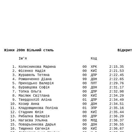
Жінки 200m Вільний стиль                               Відкри
       Ім'я                               Код

    1. Колесникова Марина             00  ХРК      2:15.35

    2. Фісенко Надія                  00  КИЇ      2:21.53

    3. Журавель Тетяна                00  ДПР      2:22.45

    4. Романченко Діана               99  ДОН      2:22.65

    5. Приходько Валерія              00  ПЛТ      2:29.76

    6. Буравцова Софія                00  ДОН      2:31.17

    7. Топка Ольга                    00  ДПР      2:32.98

    8. Маслюк Світлана                00  КИЇ      2:34.29

    9. Твердохліб Аліна               01  ДПР      2:34.49

   10. Козир Анна                     00  ДОН      2:34.51

   11. Кладовщикова Поліна            01  ЗПР      2:35.16

   12. Стадник Юлія                   00  КИЇ      2:35.44

   13. Рибалка Валерія                00  ДПР      2:36.29

   14. Нагаєва Ульяна                 00  МЛД      2:36.37

   15. Поварьонкова Дарья             00  ДОН      2:36.55

   16. Тищенко Євгенія                00  КИЇ      2:36.67
