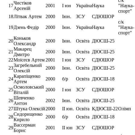
с/к
Чистіков
17
2001
І юн
Україна
Наука
"Наука-
Арсеній
спорт"
18
Літвак Артем
2000
Іюн.
ЗСУ
СДЮШОР
с/к
19
Дзень Федір
2000
Іюн.
Україна
Наука
"Наука-
спорт"
Коньков
20
2000
Іюн.
Освіта
ДЮСШ-25
Олександр
Макарец
21
2000
Іюн.
Освіта
ДЮСШ-25
Дмитро
22
Моісеєв Артем
2001
І юн
ЗСУ
СДЮШОР
Загребельний
23
2000
Іюн.
Освіта
ДЮСШ-25
Олексій
Карапіщенко
24
2000
б/р
Освіта
ДЮСШ-18
Артем
Осмоловський
25
2000
І юн
ЗСУ
СДЮШОР
Віталій
Шевченко
26
2002
Іюн.
Освіта
ДЮСШ-25
Антон
27
Штука Олексій
2000
ІІ юн.
Освіта
КДЮСШ-22
Олімп
Сидорищенко
28
2000
б/р
Освіта
ДЮСШ-18
Кирило
Вассерман
29
2001
ІІ юн
ЗСУ
СДЮШОР
Борис