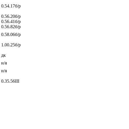
0.54.17
б/р
0.56.20
б/р
0.56.41
б/р
0.56.82
б/р
0.58.06
б/р
1.00.25
б/р
дк
н/я
н/я
0.35.56
ІІІ