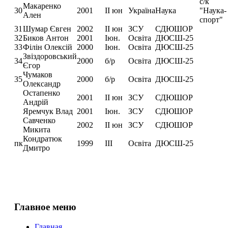
с/к
Макаренко
30
2001
ІІ юн
Україна
Наука
"Наука-
Ален
спорт"
31
Шумар Євген
2002
ІІ юн
ЗСУ
СДЮШОР
32
Биков Антон
2001
Іюн.
Освіта
ДЮСШ-25
33
Філін Олексій
2000
Іюн.
Освіта
ДЮСШ-25
Звіздоровський
34
2000
б/р
Освіта
ДЮСШ-25
Єгор
Чумаков
35
2000
б/р
Освіта
ДЮСШ-25
Олександр
Остапенко
2001
ІІ юн
ЗСУ
СДЮШОР
Андрій
Яремчук Влад
2001
Іюн.
ЗСУ
СДЮШОР
Савченко
2002
ІІ юн
ЗСУ
СДЮШОР
Микита
Кондратюк
пк
1999
ІІІ
Освіта
ДЮСШ-25
Дмитро
Главное меню
Главная