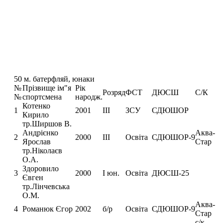
50 м. батерфляй, юнаки
№
Прізвище ім"я
Рік
Розряд
ФСТ
ДЮСШ
С/К
№
спортсмена
народж.
Котенко
1
2001
ІІІ
ЗСУ
СДЮШОР
Кирило
тр.Ширшов В.
Андрієнко
Аква-
2
2000
ІІІ
Освіта
СДЮШОР-9
Ярослав
Стар
тр.Ніколаєв
О.А.
Здоровило
3
2000
І юн.
Освіта
ДЮСШ-25
Євген
тр.Лінчевська
О.М.
Аква-
4
Романюк Єгор
2002
б/р
Освіта
СДЮШОР-9
Стар
с/к