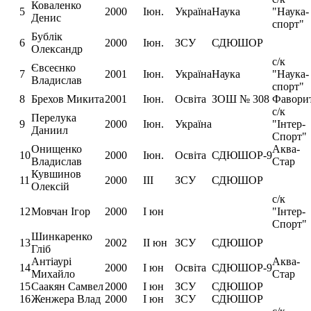
Коваленко
5
2000
Іюн.
Україна
Наука
"Наука-
Денис
спорт"
Бублік
6
2000
Іюн.
ЗСУ
СДЮШОР
Олександр
с/к
Євсеєнко
7
2001
Іюн.
Україна
Наука
"Наука-
Владислав
спорт"
8
Брехов Микита
2001
Іюн.
Освіта
ЗОШ № 308
Фавори
с/к
Перелука
9
2000
Іюн.
Україна
"Інтер-
Даниил
Спорт"
Онищенко
Аква-
10
2000
Іюн.
Освіта
СДЮШОР-9
Владислав
Стар
Кувшинов
11
2000
ІІІ
ЗСУ
СДЮШОР
Олексій
с/к
12
Мовчан Ігор
2000
І юн
"Інтер-
Спорт"
Шинкаренко
13
2002
ІІ юн
ЗСУ
СДЮШОР
Гліб
Антіаурі
Аква-
14
2000
І юн
Освіта
СДЮШОР-9
Михайло
Стар
15
Саакян Самвел
2000
І юн
ЗСУ
СДЮШОР
16
Женжера Влад
2000
І юн
ЗСУ
СДЮШОР